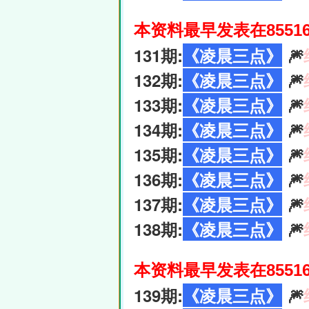
本资料最早发表在85516
131期:
《凌晨三点》
🎆
132期:
《凌晨三点》
🎆
133期:
《凌晨三点》
🎆
134期:
《凌晨三点》
🎆
135期:
《凌晨三点》
🎆
136期:
《凌晨三点》
🎆
137期:
《凌晨三点》
🎆
138期:
《凌晨三点》
🎆
本资料最早发表在85516
139期:
《凌晨三点》
🎆