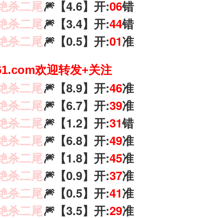
绝杀二尾
🎆【4.6】开:
06
错
绝杀二尾
🎆【3.4】开:
44
错
绝杀二尾
🎆【0.5】开:
01
准
1.com欢迎转发+关注
绝杀二尾
🎆【8.9】开:
46
准
绝杀二尾
🎆【6.7】开:
39
准
绝杀二尾
🎆【1.2】开:
31
错
绝杀二尾
🎆【6.8】开:
49
准
绝杀二尾
🎆【1.8】开:
45
准
绝杀二尾
🎆【0.9】开:
37
准
绝杀二尾
🎆【0.5】开:
41
准
绝杀二尾
🎆【3.5】开:
29
准