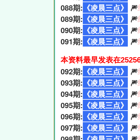
088期:
《凌晨三点》
🎆
089期:
《凌晨三点》
🎆
090期:
《凌晨三点》
🎆
091期:
《凌晨三点》
🎆
本资料最早发表在25256
092期:
《凌晨三点》
🎆
093期:
《凌晨三点》
🎆
094期:
《凌晨三点》
🎆
095期:
《凌晨三点》
🎆
096期:
《凌晨三点》
🎆
097期:
《凌晨三点》
🎆
098期:
《凌晨三点》
🎆