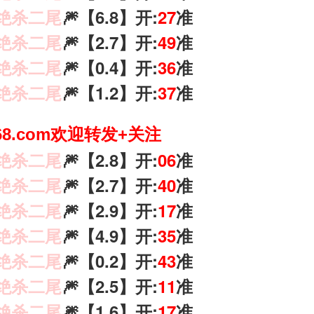
绝杀二尾
🎆【6.8】开:
27
准
绝杀二尾
🎆【2.7】开:
49
准
绝杀二尾
🎆【0.4】开:
36
准
绝杀二尾
🎆【1.2】开:
37
准
8.com欢迎转发+关注
绝杀二尾
🎆【2.8】开:
06
准
绝杀二尾
🎆【2.7】开:
40
准
绝杀二尾
🎆【2.9】开:
17
准
绝杀二尾
🎆【4.9】开:
35
准
绝杀二尾
🎆【0.2】开:
43
准
绝杀二尾
🎆【2.5】开:
11
准
绝杀二尾
🎆【1.6】开:
17
准