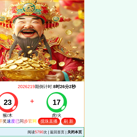
阅读
5790
次 |
返回首页
|
关闭本页