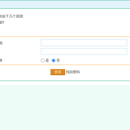
有如下几个原因:
!!
名
录
是
否
找回密码