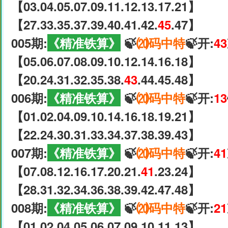
【03.04.05.07.09.11.12.13.17.21】
【27.33.35.37.39.40.41.42.
45
.47】
005期:
《精准铁算》
🍃
⒇码中特
🍃开:
43
【05.06.07.08.09.10.12.14.16.18】
【20.24.31.32.35.38.
43
.44.45.48】
006期:
《精准铁算》
🍃
⒇码中特
🍃开:
13
【01.02.04.09.10.14.16.18.19.21】
【22.24.30.31.33.34.37.38.39.43】
007期:
《精准铁算》
🍃
⒇码中特
🍃开:
41
【07.08.12.16.17.20.21.
41
.23.24】
【28.31.32.34.36.38.39.42.47.48】
008期:
《精准铁算》
🍃
⒇码中特
🍃开:
21
【01.02.04.05.06.07.09.10.11.13】