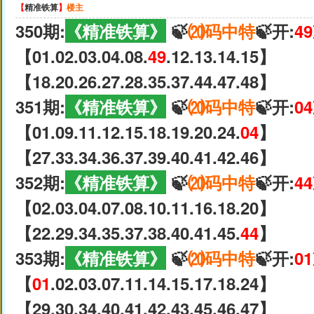
【
精准铁算
】
楼主
350期:
《精准铁算》
🍃
⒇码中特
🍃开:
49
【01.02.03.04.08.
49
.12.13.14.15】
【18.20.26.27.28.35.37.44.47.48】
351期:
《精准铁算》
🍃
⒇码中特
🍃开:
04
【01.09.11.12.15.18.19.20.24.
04
】
【27.33.34.36.37.39.40.41.42.46】
352期:
《精准铁算》
🍃
⒇码中特
🍃开:
44
【02.03.04.07.08.10.11.16.18.20】
【22.29.34.35.37.38.40.41.45.
44
】
353期:
《精准铁算》
🍃
⒇码中特
🍃开:
01
【
01
.02.03.07.11.14.15.17.18.24】
【29.30.34.40.41.42.43.45.46.47】