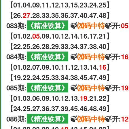
【01.04.09.11.12.13.15.23.24.25】
【26.
27
.28.33.35.36.37.40.47.48】
083期:
《精准铁算》
🍃
⒇码中特
🍃开:
05
【01.02.
05
.09.10.12.14.16.17.21】
【22.25.26.28.29.33.34.37.38.40】
084期:
《精准铁算》
🍃
⒇码中特
🍃开:
16
【01.02.07.09.10.11.12.13.14.
16
】
【19.22.24.25.33.34.38.45.47.49】
085期:
《精准铁算》
🍃
⒇码中特
🍃开:
19
【01.03.06.09.10.12.13.
19
.21.22】
【24.25.27.36.37.39.45.46.48.49】
086期:
《精准铁算》
🍃
⒇码中特
🍃开:
12