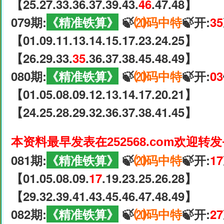
【25.27.33.36.37.39.43.
46
.47.48】
079期:
《精准铁算》
🍃
⒇码中特
🍃开:
35
【01.09.11.13.14.15.17.23.24.25】
【26.29.33.
35
.36.37.38.45.48.49】
080期:
《精准铁算》
🍃
⒇码中特
🍃开:
03
【01.05.08.09.12.13.14.17.20.21】
【24.25.28.29.32.36.37.38.41.45】
本资料最早发表在252568.com欢迎转发
081期:
《精准铁算》
🍃
⒇码中特
🍃开:
17
【01.05.08.09.
17
.19.23.25.26.28】
【29.32.39.41.43.45.46.47.48.49】
082期:
《精准铁算》
🍃
⒇码中特
🍃开:
27