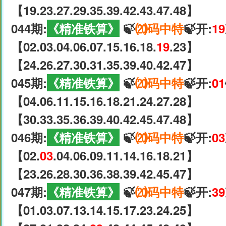
【19.23.27.29.35.39.42.43.47.48】
044期:
《精准铁算》
🍃
⒇码中特
🍃开:
19
【02.03.04.06.07.15.16.18.
19
.23】
【24.26.27.30.31.35.39.40.42.47】
045期:
《精准铁算》
🍃
⒇码中特
🍃开:
01
【04.06.11.15.16.18.21.24.27.28】
【30.33.35.36.39.40.42.45.47.48】
046期:
《精准铁算》
🍃
⒇码中特
🍃开:
03
【02.
03
.04.06.09.11.14.16.18.21】
【23.26.28.30.36.38.39.42.45.47】
047期:
《精准铁算》
🍃
⒇码中特
🍃开:
39
【01.03.07.13.14.15.17.23.24.25】