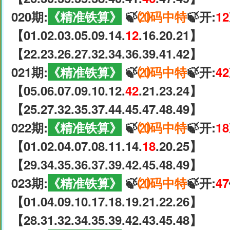
020期:
《精准铁算》
🍃
⒇码中特
🍃开:
12
【01.02.03.05.09.14.
12
.16.20.21】
【22.23.26.27.32.34.36.39.41.42】
021期:
《精准铁算》
🍃
⒇码中特
🍃开:
42
【05.06.07.09.10.12.
42
.21.23.24】
【25.27.32.35.37.44.45.47.48.49】
022期:
《精准铁算》
🍃
⒇码中特
🍃开:
18
【01.02.04.07.08.11.14.
18
.20.25】
【29.34.35.36.37.39.42.45.48.49】
023期:
《精准铁算》
🍃
⒇码中特
🍃开:
47
【01.04.09.10.17.18.19.21.22.26】
【28.31.32.34.35.39.42.43.45.48】