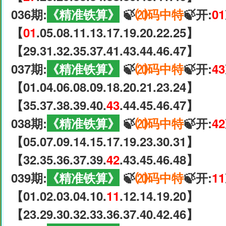
036期:
《精准铁算》
🍃
⒇码中特
🍃开:
01
【
01
.05.08.11.13.17.19.20.22.25】
【29.31.32.35.37.41.43.44.46.47】
037期:
《精准铁算》
🍃
⒇码中特
🍃开:
43
【01.04.06.08.09.18.20.21.23.24】
【35.37.38.39.40.
43
.44.45.46.47】
038期:
《精准铁算》
🍃
⒇码中特
🍃开:
42
【05.07.09.14.15.17.19.23.30.31】
【32.35.36.37.39.
42
.43.45.46.48】
039期:
《精准铁算》
🍃
⒇码中特
🍃开:
11
【01.02.03.04.10.
11
.12.14.19.20】
【23.29.30.32.33.36.37.40.42.46】