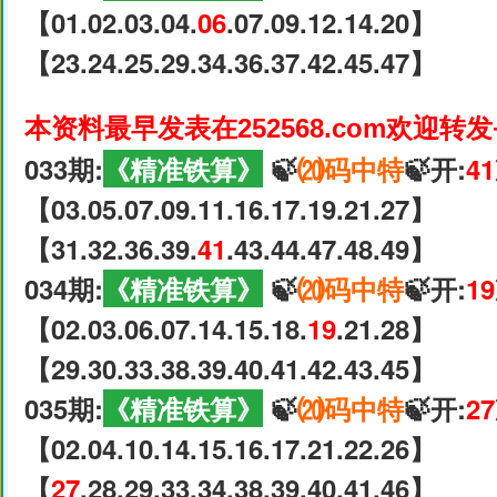
【01.02.03.04.
06
.07.09.12.14.20】
【23.24.25.29.34.36.37.42.45.47】
本资料最早发表在252568.com欢迎转发
033期:
《精准铁算》
🍃
⒇码中特
🍃开:
41
【03.05.07.09.11.16.17.19.21.27】
【31.32.36.39.
41
.43.44.47.48.49】
034期:
《精准铁算》
🍃
⒇码中特
🍃开:
19
【02.03.06.07.14.15.18.
19
.21.28】
【29.30.33.38.39.40.41.42.43.45】
035期:
《精准铁算》
🍃
⒇码中特
🍃开:
27
【02.04.10.14.15.16.17.21.22.26】
【
27
.28.29.33.34.38.39.40.41.46】