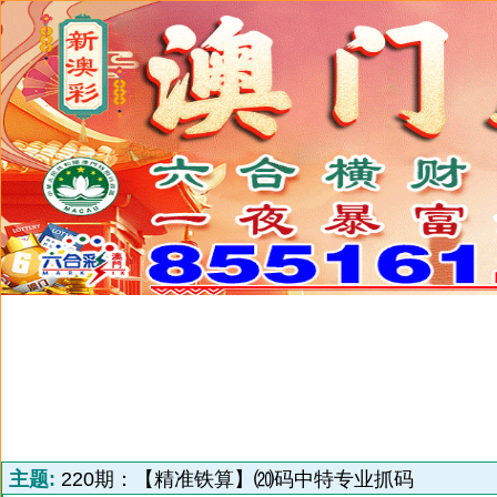
主题:
220期：【精准铁算】⒇码中特专业抓码