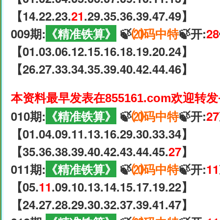
【14.22.23.
21
.29.35.36.39.47.49】
009期:
《精准铁算》
🍃
⒇码中特
🍃开:
28
【01.03.06.12.15.16.18.19.20.24】
【26.27.33.34.35.39.40.42.44.46】
本资料最早发表在855161.com欢迎转发
010期:
《精准铁算》
🍃
⒇码中特
🍃开:
27
【01.04.09.11.13.16.29.30.33.34】
【35.36.38.39.40.42.43.44.45.
27
】
011期:
《精准铁算》
🍃
⒇码中特
🍃开:
11
【05.
11
.09.10.13.14.15.17.19.22】
【24.27.28.29.30.32.37.39.41.47】