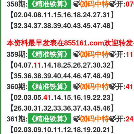
358期:
《精准铁算》
🍃
⒇码中特
🍃开:
07
【02.04.08.11.15.16.18.24.27.31】
【32.34.37.38.39.40.43.45.47.48】
本资料最早发表在855161.com欢迎转发
359期:
《精准铁算》
🍃
⒇码中特
🍃开:
11
【04.07.
11
.14.18.25.26.27.30.32】
【35.36.38.39.40.44.46.47.48.49】
360期:
《精准铁算》
🍃
⒇码中特
🍃开:
41
【02.03.05.
41
.14.15.16.19.22.23】
【26.30.31.32.33.36.37.43.45.46】
361期:
《精准铁算》
🍃
⒇码中特
🍃开:
24
【02.03.09.10.11.12.18.19.20.21】