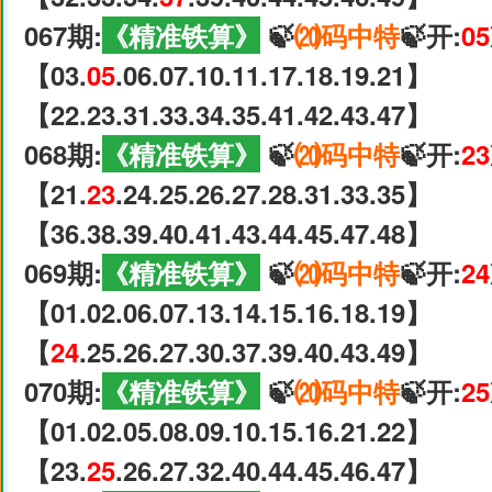
067期:
《精准铁算》
🍃
⒇码中特
🍃开:
05
【03.
05
.06.07.10.11.17.18.19.21】
【22.23.31.33.34.35.41.42.43.47】
068期:
《精准铁算》
🍃
⒇码中特
🍃开:
23
【21.
23
.24.25.26.27.28.31.33.35】
【36.38.39.40.41.43.44.45.47.48】
069期:
《精准铁算》
🍃
⒇码中特
🍃开:
24
【01.02.06.07.13.14.15.16.18.19】
【
24
.25.26.27.30.37.39.40.43.49】
070期:
《精准铁算》
🍃
⒇码中特
🍃开:
25
【01.02.05.08.09.10.15.16.21.22】
【23.
25
.26.27.32.40.44.45.46.47】